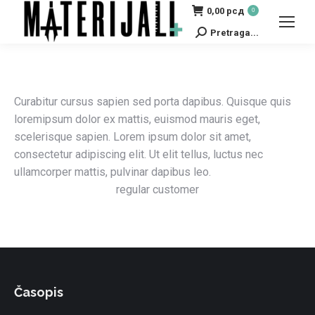
0,00
рсд
0
Pretraga...
Search:
Curabitur cursus sapien sed porta dapibus. Quisque quis
loremipsum dolor ex mattis, euismod mauris eget,
scelerisque sapien. Lorem ipsum dolor sit amet,
consectetur adipiscing elit. Ut elit tellus, luctus nec
ullamcorper mattis, pulvinar dapibus leo.
regular customer
Časopis